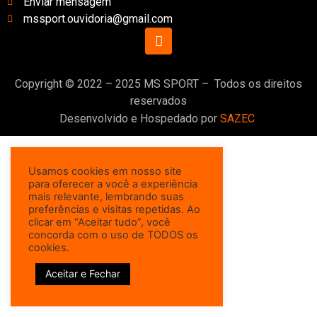
Enviar mensagem
mssport.ouvidoria@gmail.com
Copyright © 2022 – 2025 MS SPORT – Todos os direitos
reservados
Desenvolvido e Hospedado por
SAZEC
Usamos cookies em nosso site
para oferecer a você a experiência
mais relevante, lembrando suas
preferências e visitas repetidas. Ao
clicar em “Aceitar tudo”, você
concorda com o uso de TODOS os
cookies.
Aceitar e Fechar