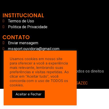
INSTITUCIONAL
Termos de Uso
Politica de Privacidade
CONTATO
Enviar mensagem
mssport.ouvidoria@gmail.com
Usamos cookies em nosso site
para oferecer a você a experiência
mais relevante, lembrando suas
Copyright © 2022 – 2025 MS SPORT – Todos os direitos
preferências e visitas repetidas. Ao
clicar em “Aceitar tudo”, você
reservados
concorda com o uso de TODOS os
Desenvolvido e Hospedado por
SAZEC
cookies.
Aceitar e Fechar